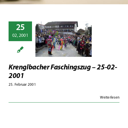
Wirtschaft
Politik
25
nglbacher
02, 2001
hingszug –
Suche
-02-2001
Faschingszüge
Fotoalben
Krenglbacher Faschingszug – 25-02-
2001
25. Februar 2001
Weiterlesen