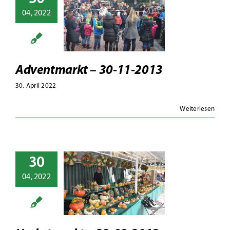
ntmarkt –
04, 2022
-11-2013
Adventmarkt
Fotoalben
Adventmarkt – 30-11-2013
30. April 2022
Weiterlesen
30
stmarkt –
04, 2022
-09-2013
13
Fotoalben
erbstmarkt