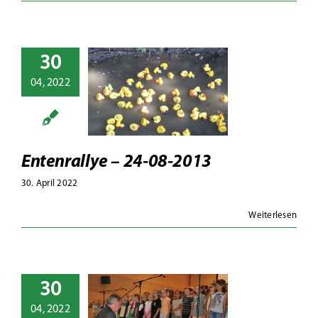
30
04, 2022
enrallye –
-08-2013
13
Fotoalben
Entenrallye – 24-08-2013
30. April 2022
Weiterlesen
30
abschlussfest
04, 2022