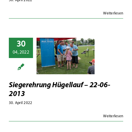
30. April 2022
Weiterlesen
30
gerehrung
04, 2022
llauf – 22-
6-2013
toalben
Hügellauf
Siegerehrung Hügellauf – 22-06-
2013
30. April 2022
Weiterlesen