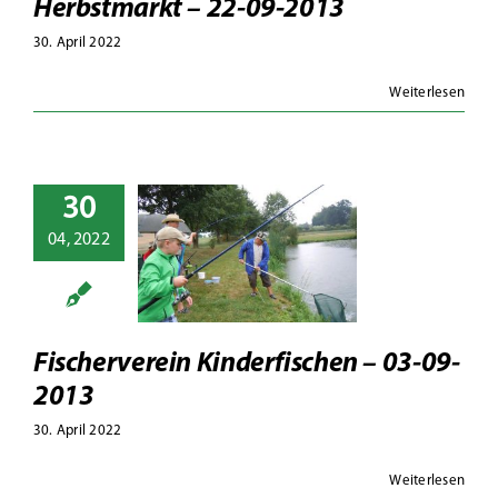
Herbstmarkt – 22-09-2013
30. April 2022
Weiterlesen
30
herverein
04, 2022
rfischen –
-09-2013
13
Fotoalben
Fischerverein Kinderfischen – 03-09-
2013
30. April 2022
Weiterlesen