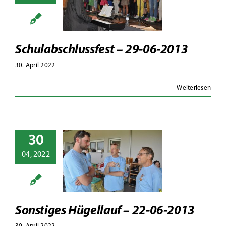
9-06-2013
13
Fotoalben
olksschule
Schulabschlussfest – 29-06-2013
30. April 2022
Weiterlesen
30
nstiges
04, 2022
llauf – 22-
6-2013
toalben
Hügellauf
Sonstiges Hügellauf – 22-06-2013