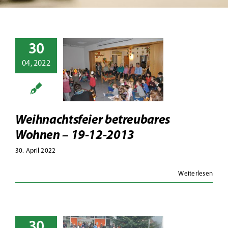
Wirtschaft
Politik
30
nachtsfeier
04, 2022
reubares
Suche
nen – 19-
2-2013
13
Fotoalben
Weihnachtsfeier betreubares
Wohnen – 19-12-2013
30. April 2022
Weiterlesen
30