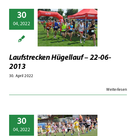
30
fstrecken
04, 2022
llauf – 22-
6-2013
toalben
Hügellauf
Laufstrecken Hügellauf – 22-06-
2013
30. April 2022
Weiterlesen
30
ids Lauf
04, 2022